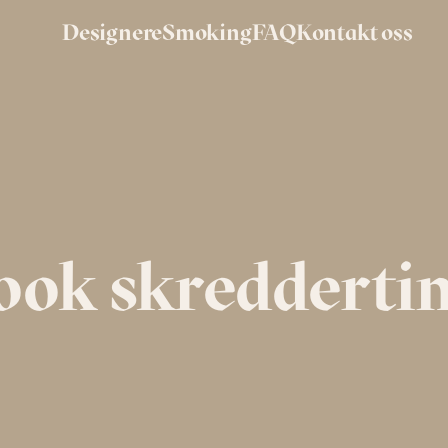
Designere
Smoking
FAQ
Kontakt oss
ook skredderti