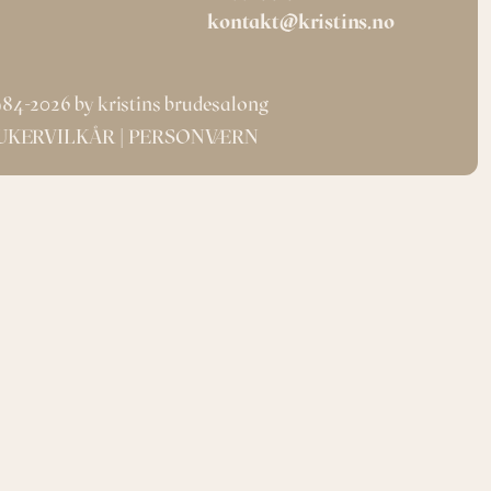
kontakt@kristins.no
84-2026 by kristins brudesalong
UKERVILKÅR
| 
PERSONVÆRN 