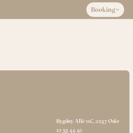
Booking
Kolleksjon: 
Land: 
Nederland
Bygdøy Allé 11C, 0257 Oslo
22 55 44 40