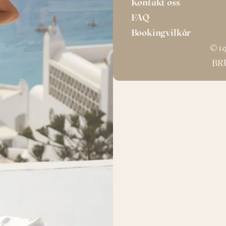
Kontakt oss
FAQ
Bookingvilkår
© 19
BR