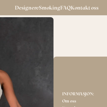
Designere
Smoking
FAQ
Kontakt oss
D427
Essense of Austr
INFORMASJON:
Om oss