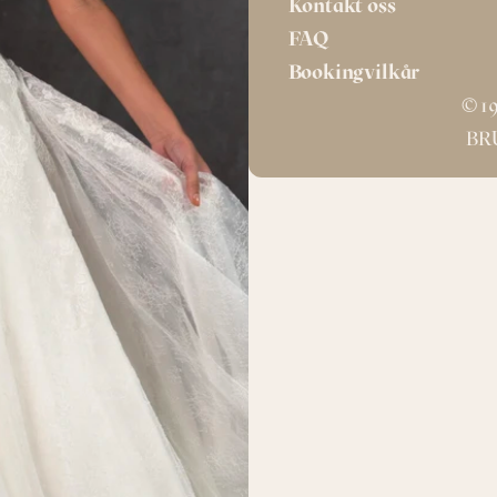
Kontakt oss
FAQ
Bookingvilkår
© 19
BR