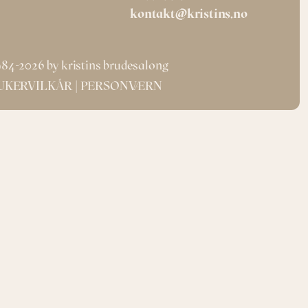
kontakt@kristins.no
84-2026 by kristins brudesalong
UKERVILKÅR
| 
PERSONVÆRN 