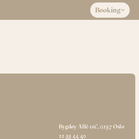
Booking
0
Kolleksjon: 
Land: 
Australia
alia
Bygdøy Allé 11C, 0257 Oslo
22 55 44 40